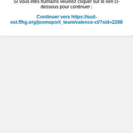
Si vous êtes humains veuillez cliquer sur le lien ci-
dessous pour continuer :
Continuer vers https://sud-
est.ffhg.org/joomsport_team/valence-cl/?sid=2288