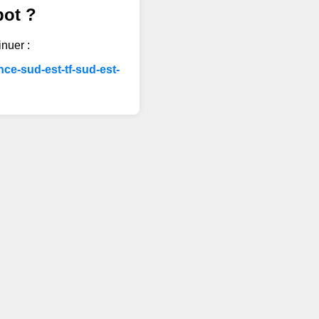
bot ?
inuer :
ce-sud-est-tf-sud-est-